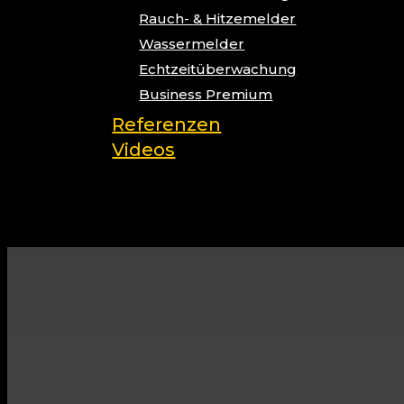
Rauch- & Hitzemelder
Wassermelder
Echtzeitüberwachung
Business Premium
Referenzen
Videos
search