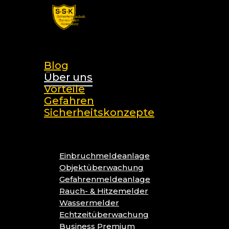
Skip
to
main
search
content
Menu
Blog
Über uns
Vorteile
Gefahren
Sicherheitskonzepte
Einbruchmeldeanlage
Objektüberwachung
Gefahrenmeldeanlage
Rauch- & Hitzemelder
Wassermelder
Echtzeitüberwachung
Business Premium