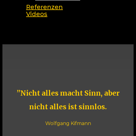
Referenzen
Videos
search
”
Nicht alles macht Sinn, aber
nicht alles ist sinnlos.
Wolfgang Kifmann