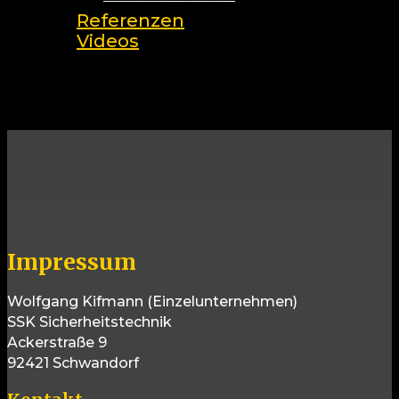
Referenzen
Videos
search
Impressum
Wolfgang Kifmann (Einzelunternehmen)
SSK Sicherheitstechnik
Ackerstraße 9
92421 Schwandorf