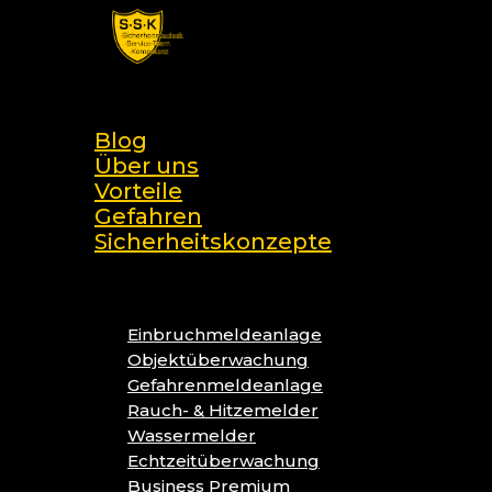
Skip
to
main
search
content
Menu
Blog
Über uns
Vorteile
Gefahren
Sicherheitskonzepte
Einbruchmeldeanlage
Objektüberwachung
Gefahrenmeldeanlage
Rauch- & Hitzemelder
Wassermelder
Echtzeitüberwachung
Business Premium