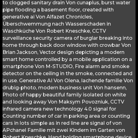
to clogged sanitary drain Von cunaplus, burst water
pipe flooding a basement floor, created with
generative ai Von Alfazet Chronicles,
Überschwemmung nach Wasserschaden in
Waschküche Von Robert Kneschke, CCTV
surveillance security camera of burglar breaking into
home through back door window with crowbar Von
Brian Jackson, Vector design depicting a modern
smart home controlled by a mobile application on a
smartphone Von M-STUDIO, Fire alarm and smoke
detector on the ceiling in the smoke, connected and
in use. Generative AI Von Olena, lachende familie Von
drubig-photo, modern business unit Von hansenn,
Photo of happy beautiful family isolated on white
and looking away Von Maksym Povozniuk, CCTV
infrared camera new technology 4.0 signal for
Counting number of car in parking area or counting
cars in lots simple as in red line are signal of von
APchanel Familie mit zwei Kindern im Garten von
Robert Kneschke, Hand holding smartphone device