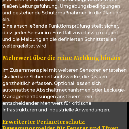
fließen Leitungsführung, Umgebungsbedingungen
und bestehende Schutzmaßnahmen in die Planung
ein.
Eine anschließende Funktionsprüfung stellt sicher,
dass jeder Sensor im Ernstfall zuverlässig reagiert
und die Meldung an die definierten Schnittstellen
weitergeleitet wird.
Mehrwert über die reine Meldung hinaus
Im Zusammenspiel mit weiteren Sensoren entstehen
skalierbare Sicherheitsnetzwerke, die Risiken
ganzheitlich erfassen. Optional lassen sich
automatische Abschaltmechanismen oder Leckage-
Managementlösungen ansteuern – ein
entscheidender Mehrwert für kritische
Infrastrukturen und industrielle Anwendungen.
Erweiterter Perimeterschutz:
Bewegungsmelder für Fenster und Türen