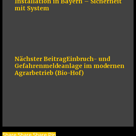
Installation in Bayern – Sicherheit
mit System
Nächster Beitrag
Einbruch- und
Gefahrenmeldeanlage im modernen
Agrarbetrieb (Bio-Hof)
Share
Share
Share
Share
Pin