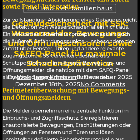
sowie Panel-Integration
Ein- und Mehrfamilienhaus
Zur vollständigen Absicherung eines Gebäudes reicht
Gebäudesicherheit mit SSK:
die Detektion von Wasserschäden allein nicht aus.
Wassermelder, Bewegungs-
Ein wirksames Sicherheitskonzept adressiert auch
die äußeren Gefährdungspunkte – insbesondere den
und Öffnungssensoren sowie
Zutritt über Fenster, Türen und andere relevante
SAFEQ-Panel für maximale
Zugangszonen. SSK erweitert deshalb das
Schadensprävention
Schutzportfolio um intelligente Bewegungs- und
Öffnungsmelder, die nahtlos mit dem SAFQ-Panel
By
Wolfgang Kifmann
8. Dezember 2025
als zentrale Steuereinheit vernetzt werden.
Dezember 18th, 2025
No Comments
Perimeterüberwachung mit Bewegungs-
und Öffnungsmeldern
Die Melder übernehmen eine zentrale Funktion im
Einbruchs- und Zugriffsschutz. Sie registrieren
unautorisierte Bewegungen, Erschütterungen oder
Öffnungen an Fenstern und Türen und lösen
unmittelbar definierte Sicherheitsprotokolle aus.