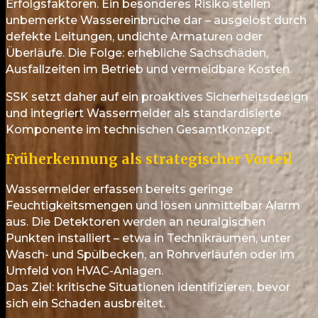
Erfolgsfaktoren. Ein besonderes Risiko stellen
unbemerkte Wassereinbrüche dar – ausgelöst durch
defekte Leitungen, undichte Armaturen oder
Überläufe. Die Folge: erhebliche Sachschäden,
Ausfallzeiten im Betrieb und vermeidbare Kosten.
SSK setzt daher auf ein proaktives Sicherheitsdesign
und integriert Wassermelder als standardisierte
Komponente im technischen Gesamtkonzept.
Früherkennung als strategischer Vorteil
Wassermelder erfassen bereits geringe
Feuchtigkeitsmengen und lösen unmittelbar Alarm
aus. Die Detektoren werden an neuralgischen
Punkten installiert – etwa in Technikräumen, unter
Wasch- und Spülbecken, an Rohrverläufen oder im
Umfeld von HVAC-Anlagen.
Das Ziel: kritische Situationen identifizieren, bevor
sich ein Schaden ausbreitet.