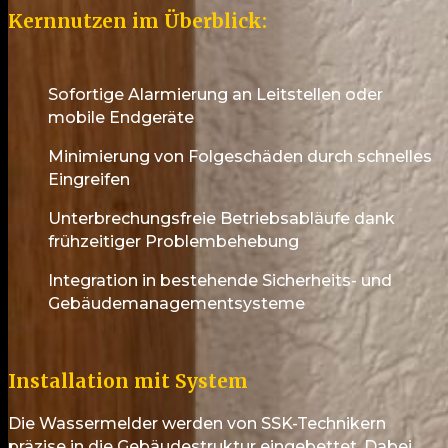
Kernnutzen im Überblick:
Sofortige Alarmierung an Leitstellen oder
mobile Endgeräte
Minimierung von Folgeschäden durch schnelles
Eingreifen
Unterbrechungsfreie Betriebsabläufe dank
frühzeitiger Problembehebung
Integration in bestehende Sicherheits- und
Gebäudemanagementsysteme
Installation mit System
Die Wassermelder werden von SSK-Technikern
präzise in die Gebäudestruktur eingebettet. Dabei