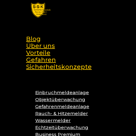
Skip
to
main
search
content
Menu
Blog
Über uns
Vorteile
Gefahren
Sicherheitskonzepte
Einbruchmeldeanlage
Objektüberwachung
Gefahrenmeldeanlage
Rauch- & Hitzemelder
Wassermelder
Echtzeitüberwachung
Business Premium