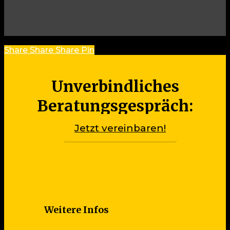
Share
Share
Share
Share
Pin
Unverbindliches
Beratungsgespräch:
Jetzt vereinbaren!
Weitere Infos