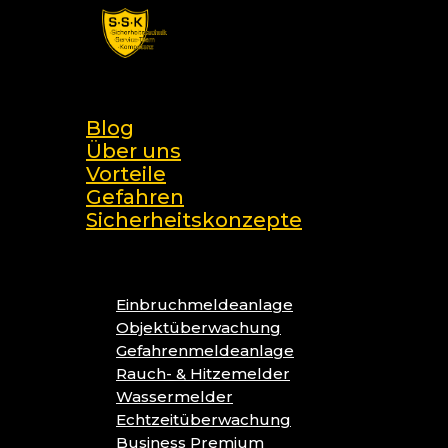
Skip
to
main
search
content
Menu
Blog
Über uns
Vorteile
Gefahren
Sicherheitskonzepte
Einbruchmeldeanlage
Objektüberwachung
Gefahrenmeldeanlage
Rauch- & Hitzemelder
Wassermelder
Echtzeitüberwachung
Business Premium