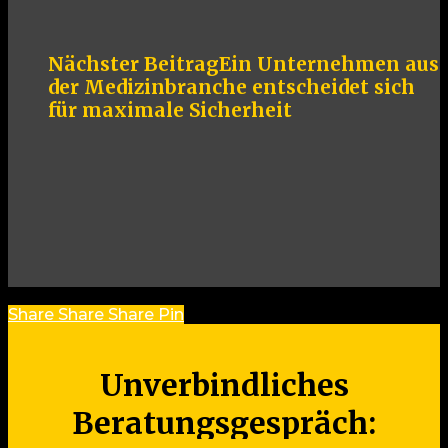
Nächster Beitrag
Ein Unternehmen aus
der Medizinbranche entscheidet sich
für maximale Sicherheit
Share
Share
Share
Share
Pin
Unverbindliches
Beratungsgespräch: