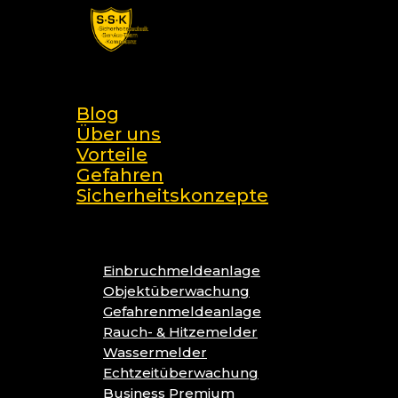
Skip
to
main
search
content
Menu
Blog
Über uns
Vorteile
Gefahren
Sicherheitskonzepte
Einbruchmeldeanlage
Objektüberwachung
Gefahrenmeldeanlage
Rauch- & Hitzemelder
Wassermelder
Echtzeitüberwachung
Business Premium